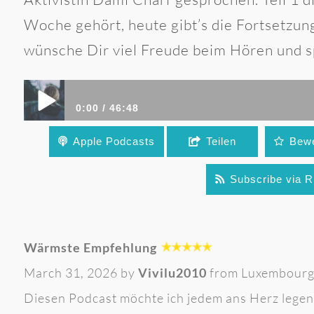
Woche gehört, heute gibt’s die Fortsetzun
wünsche Dir viel Freude beim Hören und 
0:00
46:48
Apple Podcasts
Teilen
Bewe
Bindungs- und Entwicklungstrauma – Körper und Ne
Subscribe via 
Wärmste Empfehlung
March 31, 2026 by
Vivilu2010
from Luxembour
Diesen Podcast möchte ich jedem ans Herz legen,