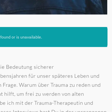
die Bedeutung sicherer
bensjahren für unser späteres Leben und
n Frage. Warum über Trauma zu reden und
 hilft, um frei zu werden von alten
be ich mit der Trauma-Therapeutin und
dieses Interviews hast Du in der vergangenen