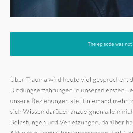
Über Trauma wird heute viel gesprochen, 
Bindungserfahrungen in unseren ersten Le
unsere Beziehungen stellt niemand mehr i
sich Wissen darüber anzueignen allein nicht
Belastungen und Verletzungen, darüber ha
Aktivistin Dami Charf gesprochen. Teil 1 