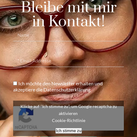
Bleibe mit mir
in Kontakt!
Ich möchte den Newsletter erhalten und
akzeptiere die Datenschutzerklärung
Klicke auf "Ich stimme zu", um Google recaptcha zu
aktivieren
Cookie-Richtlinie
Ich stimme zu