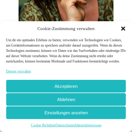
Cookie-Zustimmung verwalten
Um dir ein optimales Erlebnis zu bieten, verwenden wir Technologien wie Cookies,
um Geräteinformationen zu speichern und/oder darauf zuzugreifen. Wenn du diesen
Technologien zustimmst, können wir Daten wie das Surfverhalten oder eindeutige IDs
auf dieser Website verarbeiten. Wenn du deine Zustimmung nicht erteilst oder
zurückziehst, können bestimmte Merkmale und Funktionen beeinträchtigt werden.
Persönliche Entwicklung &
Dienste verwalten
echte Verbundenheit in
Akzeptieren
Beziehungen
Ablehnen
Einstellungen ansehen
Kennst Du dieses Gefühl, dass Du Dir
manchmal selbst im Weg stehst? Nicht aus
Cookie-Richtlinie
Datenschutzerklärung
Impressum