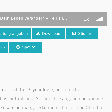
Diese Wahrheiten über Beziehung können Dein Leben verändern – Teil 1 Liebe, Beziehung, Konflikte (Folge 300)
1x
rtung abgeben
Download
Sticher
 verändern – Teil 1 Liebe, Beziehung, Konflikte
RSS
Spotify
g
 der sich für Psychologie, persönliche
dias einfühlsame Art und ihre angenehme Stimme
ch Zusammenhänge erkennen. Danke liebe Claudia