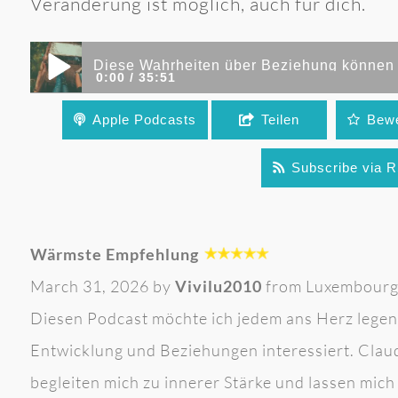
Veränderung ist möglich, auch für dich.
0:00
35:51
Apple Podcasts
Teilen
Bewe
Diese Wahrheiten über Beziehung können Dein Leben
(Folge 300)
Subscribe via 
Wärmste Empfehlung
March 31, 2026 by
Vivilu2010
from Luxembour
Diesen Podcast möchte ich jedem ans Herz legen,
Entwicklung und Beziehungen interessiert. Clau
begleiten mich zu innerer Stärke und lassen mi