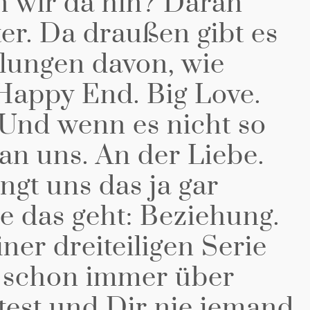
n wir da hin? Daran
ter. Da draußen gibt es
llungen davon, wie
 Happy End. Big Love.
 Und wenn es nicht so
 an uns. An der Liebe.
gt uns das ja gar
ie das geht: Beziehung.
iner dreiteiligen Serie
u schon immer über
test und Dir nie jemand