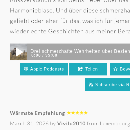
Harmonieblase. Und über diese schmerzhaf
geliebt oder eher für das, was ich für jem
wieder echte Geschichten aus meiner Bera
0:00
35:00
Apple Podcasts
Teilen
Bewe
Drei schmerzhafte Wahrheiten über Beziehung, die
Subscribe via 
Wärmste Empfehlung
March 31, 2026 by
Vivilu2010
from Luxembour