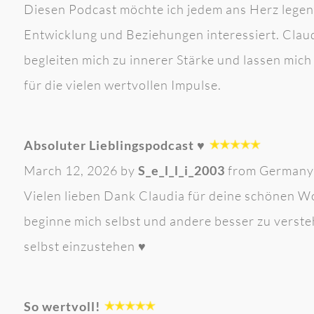
Diesen Podcast möchte ich jedem ans Herz legen,
Entwicklung und Beziehungen interessiert. Clau
begleiten mich zu innerer Stärke und lassen mi
für die vielen wertvollen Impulse.
Absoluter Lieblingspodcast ♥️
March 12, 2026 by
S_e_l_l_i_2003
from Germany
Vielen lieben Dank Claudia für deine schönen Wor
beginne mich selbst und andere besser zu verst
selbst einzustehen ♥️
So wertvoll!