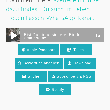
noch mehr Tiefe.
Weitere Impulse
dazu findest Du auch im Leben
Lieben Lassen-WhatsApp-Kanal.
Bist Du ein unsicherer Bindungstyp? Kannst Du mit einem Vermeider glücklich werden? Machtkampf in Beziehungen, mit Kati Körner (Folge 336 und 337)
1x
0:00
36:02
Apple Podcasts
Teilen
Bist Du ein unsicherer Bindungstyp? Kannst
Du mit einem Vermeider glücklich werden?
Bewertung abgeben
Download
Machtkampf in Beziehungen, mit Kati Körner
Sticher
Subscribe via RSS
(Folge 336 und 337)
Spotify