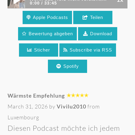
0:00
33:45
Apple Podcasts
Teilen
Wenn das Herz nicht versteht, was der
Verstand längst weiß – über frühes
Bewertung abgeben
Download
Bindungstrauma und Trennungsschmerz (Folge
Sticher
Subscribe via RSS
308)
Spotify
Wärmste Empfehlung
March 31, 2026 by
Vivilu2010
from
Luxembourg
Diesen Podcast möchte ich jedem