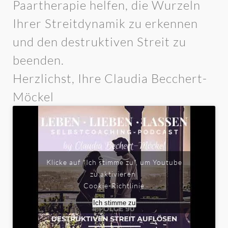
Paartherapie helfen, die Wurzeln
Ihrer Streitdynamik zu erkennen
und den destruktiven Streit zu
beenden.
Herzlichst, Ihre Claudia Becchert-
Möckel
Klicke auf "Ich stimme zu", um Youtube
zu aktivieren
Cookie-Richtlinie
Ich stimme zu