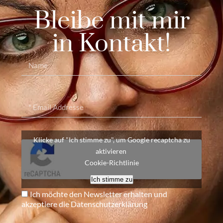
Bleibe mit mir
in Kontakt!
Klicke auf "Ich stimme zu", um Google recaptcha zu
aktivieren
Cookie-Richtlinie
Ich stimme zu
Ich möchte den Newsletter erhalten und
akzeptiere die Datenschutzerklärung