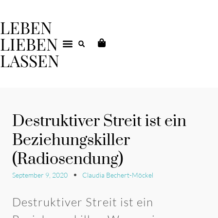
LEBEN
LIEBEN
LASSEN
DEIN COACHING
Destruktiver Streit ist ein
Beziehungskiller
(Radiosendung)
September 9, 2020
Claudia Bechert-Möckel
Destruktiver Streit ist ein