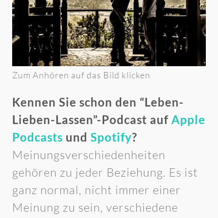
Zum Anhören auf das Bild klicken
Kennen Sie schon den “Leben-
Lieben-Lassen”-Podcast auf
Apple
Podcasts
und
Spotify
?
Meinungsverschiedenheiten
gehören zu jeder Beziehung. Es ist
ganz normal, nicht immer einer
Meinung zu sein, verschiedene