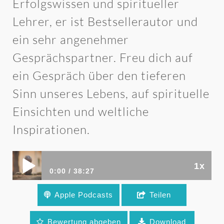
Erfolgswissen und spiritueller
Lehrer, er ist Bestsellerautor und
ein sehr angenehmer
Gesprächspartner. Freu dich auf
ein Gespräch über den tieferen
Sinn unseres Lebens, auf spirituelle
Einsichten und weltliche
Inspirationen.
1x
0:00
38:27
Apple Podcasts
Teilen
Was ist der Sinn unseres Lebens? Mit Maxim
Mankevich (Podcast)
Bewertung abgeben
Download