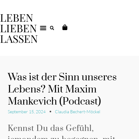
LEBEN
LIEBEN
LASSEN
DEIN COACHING
Was ist der Sinn unseres
Lebens? Mit Maxim
Mankevich (Podcast)
September 15, 2024
Claudia Bechert-Möckel
Kennst Du das Gefühl,