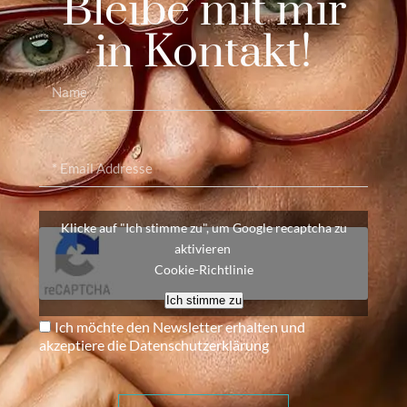
Bleibe mit mir
in Kontakt!
Klicke auf "Ich stimme zu", um Google recaptcha zu
aktivieren
Cookie-Richtlinie
Ich stimme zu
Ich möchte den Newsletter erhalten und
akzeptiere die Datenschutzerklärung