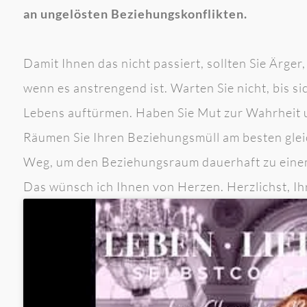
an ungelösten Beziehungskonflikten.
Damit Ihnen das nicht passiert, sollten Sie Ärg
wenn es anstrengend ist. Warten Sie nicht, bis s
Lebens auftürmen. Haben Sie Mut zur Wahrheit 
Räumen Sie Ihren Beziehungsmüll am besten gleic
Weg, um den Beziehungsraum dauerhaft zu einem
Das wünsch ich Ihnen von Herzen. Herzlichst, Ih