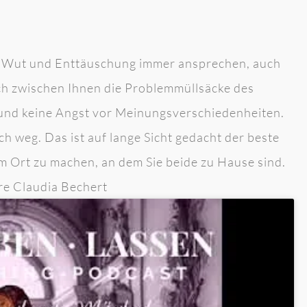
er, Wut und Enttäuschung immer ansprechen, auch
ich zwischen Ihnen die Problemmüllsäcke des
und keine Angst vor Meinungsverschiedenheiten.
h weg. Das ist auf lange Sicht gedacht der beste
 Ort zu machen, an dem Sie beide zu Hause sind.
re Claudia Bechert