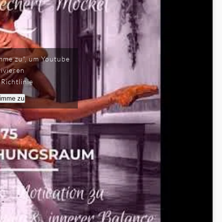
timme zu", um Youtube
tivieren
Richtlinie
timme zu