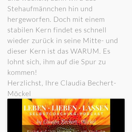
Stehaufmännchen hin und
hergeworfen. Doch mit einem
stabilen Kern findet es schnell
wieder zurück in seine Mitte- und
dieser Kern ist das WARUM. Es
lohnt sich, ihm auf die Spur zu
kommen!
Herzlichst, Ihre Claudia Bechert-
Möckel
Klicke auf "Ich stimme zu", um Youtube