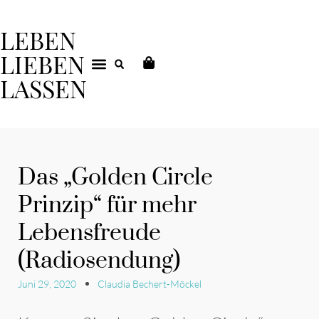
LEBEN
LIEBEN
LASSEN
DEIN COACHING
Das „Golden Circle
Prinzip“ für mehr
Lebensfreude
(Radiosendung)
Juni 29, 2020
Claudia Bechert-Möckel