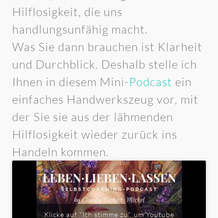
Hilflosigkeit, die uns
handlungsunfähig macht.
Was Sie dann brauchen ist Klarheit
und Durchblick. Deshalb stelle ich
Ihnen in diesem Mini-
Podcast
ein
einfaches Handwerkszeug vor, mit
der Sie sie aus der lähmenden
Hilflosigkeit wieder zurück ins
Handeln kommen.
Klicke auf "Ich stimme zu", um Youtube