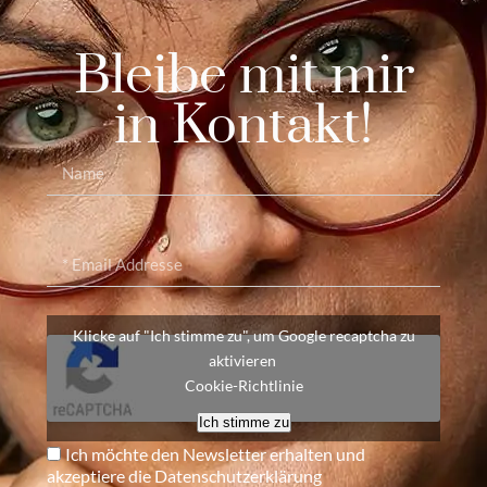
Bleibe mit mir
in Kontakt!
Klicke auf "Ich stimme zu", um Google recaptcha zu
aktivieren
Cookie-Richtlinie
Ich stimme zu
Ich möchte den Newsletter erhalten und
akzeptiere die Datenschutzerklärung