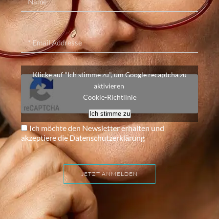
Klicke auf "Ich stimme zu", um Google recaptcha zu
aktivieren
Cookie-Richtlinie
Ich stimme zu
Ich möchte den Newsletter erhalten und
akzeptiere die Datenschutzerklärung
JETZT ANMELDEN