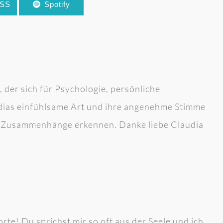
RSS
Spotify
g
 der sich für Psychologie, persönliche
dias einfühlsame Art und ihre angenehme Stimme
ch Zusammenhänge erkennen. Danke liebe Claudia
te! Du sprichst mir so oft aus der Seele und ich