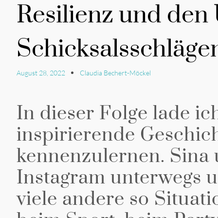
Resilienz und den
Schicksalsschläge
August 28, 2022
Claudia Bechert-Möckel
In dieser Folge lade ic
inspirierende Geschic
kennenzulernen. Sina 
Instagram unterwegs un
viele andere so Situat