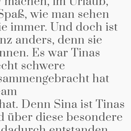
y machen, im Urlaub,
Spaß, wie man sehen
wie immer. Und doch ist
anz anders, denn sie
innen. Es war Tinas
 echt schwere
usammengebracht hat
eam
t. Denn Sina ist Tinas
d über diese besondere
 dadurch entstanden