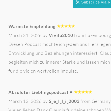
Subscribe via 
Wärmste Empfehlung
March 31, 2026 by
Vivilu2010
from Luxembour
Diesen Podcast möchte ich jedem ans Herz legen,
Entwicklung und Beziehungen interessiert. Clau
begleiten mich zu innerer Stärke und lassen mi
für die vielen wertvollen Impulse.
Absoluter Lieblingspodcast ♥️
March 12, 2026 by
S_e_l_l_i_2003
from Germany
Vielen lieben Dank Claudia für deine schönen Wor