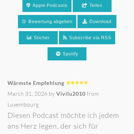
Apple Podcasts
Teilen
Liebe oder Pflicht? Das ist einer der
unterschätztesten Gründe für das Ende der
Bewertung abgeben
Download
Liebe in Paar-Beziehungen (Podcast)
Sticher
Subscribe via RSS
Spotify
Wärmste Empfehlung
March 31, 2026 by
Vivilu2010
from
Luxembourg
Diesen Podcast möchte ich jedem
ans Herz legen, der sich für