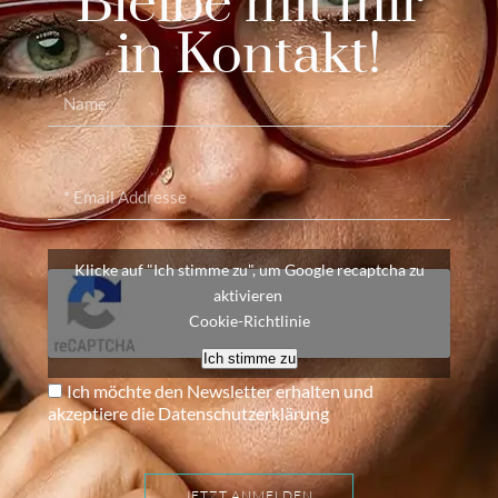
Bleibe mit mir
in Kontakt!
Klicke auf "Ich stimme zu", um Google recaptcha zu
aktivieren
Cookie-Richtlinie
Ich stimme zu
Ich möchte den Newsletter erhalten und
akzeptiere die Datenschutzerklärung
JETZT ANMELDEN