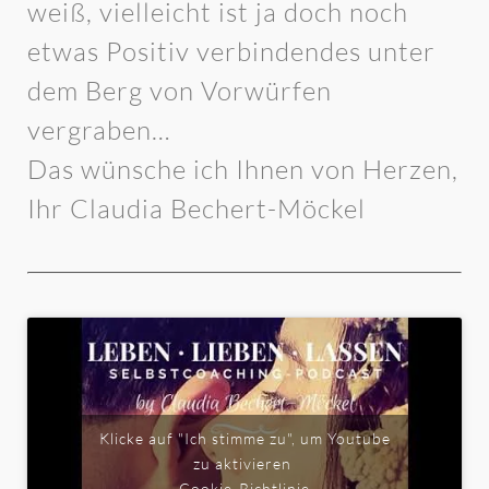
weiß, vielleicht ist ja doch noch
etwas Positiv verbindendes unter
dem Berg von Vorwürfen
vergraben…
Das wünsche ich Ihnen von Herzen,
Ihr Claudia Bechert-Möckel
Klicke auf "Ich stimme zu", um Youtube
zu aktivieren
Cookie-Richtlinie