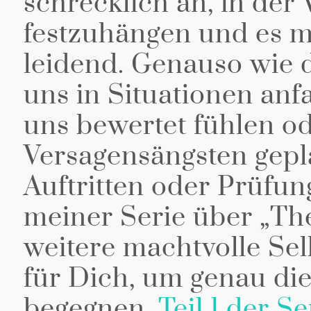
schrecklich an, in der 
festzuhängen und es m
leidend. Genauso wie d
uns in Situationen anf
uns bewertet fühlen o
Versagensängsten gepla
Auftritten oder Prüfung
meiner Serie über „The 
weitere machtvolle Se
für Dich, um genau die
begegnen.
Teil 1 der Se