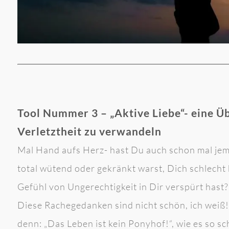
Tool Nummer 3 – „Aktive Liebe“- eine 
Verletztheit zu verwandeln
Mal Hand aufs Herz- hast Du auch schon mal jem
total wütend oder gekränkt warst, Dich schlecht
Gefühl von Ungerechtigkeit in Dir verspürt hast?
Diese Rachegedanken sind nicht schön, ich weiß! 
denn: „Das Leben ist kein Ponyhof!“, wie es so s