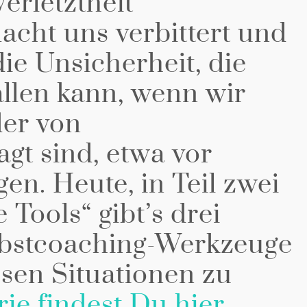
Verletztheit
acht uns verbittert und
ie Unsicherheit, die
allen kann, wenn wir
der von
gt sind, etwa vor
en. Heute, in Teil zwei
Tools“ gibt’s drei
lbstcoaching-Werkzeuge
sen Situationen zu
rie findest Du hier.