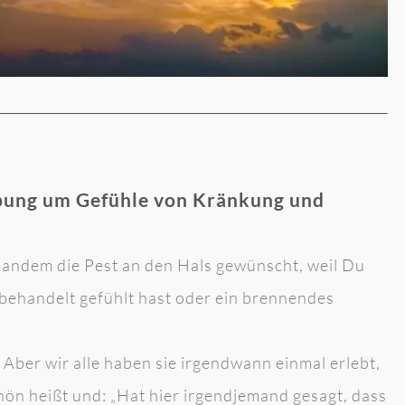
Übung um Gefühle von Kränkung und
andem die Pest an den Hals gewünscht, weil Du
 behandelt gefühlt hast oder ein brennendes
Aber wir alle haben sie irgendwann einmal erlebt,
chön heißt und: „Hat hier irgendjemand gesagt, dass