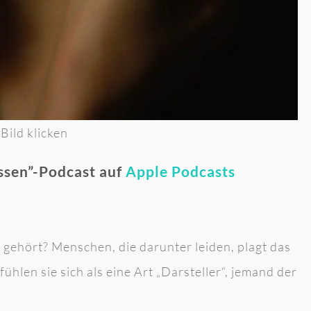
ild klicken
ssen”-Podcast auf
Apple Podcasts
gehört? Menschen, die darunter leiden, plagt das
ühlen sie sich als eine Art „Darsteller“, jemand der