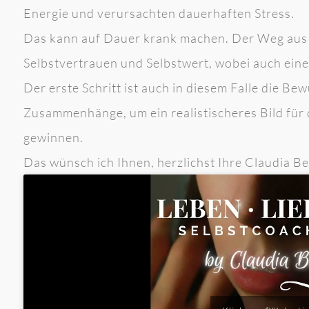
Energie und verursachten dauerhaften Stress.
Das kann auf Dauer krank machen. Der Weg aus 
Selbstvertrauen und Selbstwert, wobei auch eine
Der erste Schritt ist auch in diesem Falle die B
Zusammenhänge, um ein realistischeres Bild für 
gewinnen.
Das wünsch ich Ihnen, herzlichst Ihre Claudia B