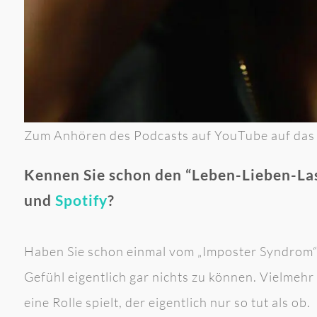
Zum Anhören des Podcasts auf YouTube auf das B
Kennen Sie schon den “Leben-Lieben-La
und
Spotify
?
Haben Sie schon einmal vom „Imposter Syndrom“ 
Gefühl eigentlich gar nichts zu können. Vielmehr f
eine Rolle spielt, der eigentlich nur so tut als ob.