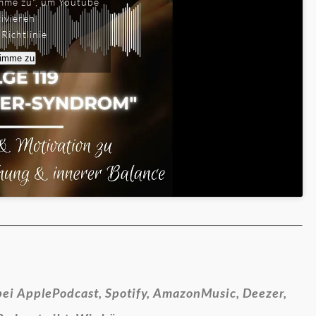
timme zu", um Youtube
tivieren
Richtlinie
timme zu
bei ApplePodcast, Spotify, AmazonMusic, Deezer,