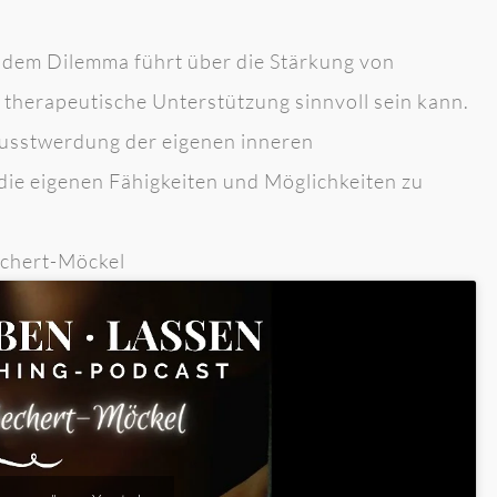
dem Dilemma führt über die Stärkung von
 therapeutische Unterstützung sinnvoll sein kann.
ewusstwerdung der eigenen inneren
die eigenen Fähigkeiten und Möglichkeiten zu
echert-Möckel