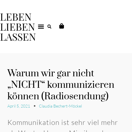
LEBEN
LIEBEN
LASSEN
DEIN COACHING
Warum wir gar nicht
„NICHT“ kommunizieren
können (Radiosendung)
April 5, 2021
Claudia Bechert-Möckel
Kommunikation ist sehr viel mehr