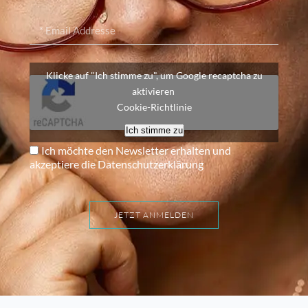
Klicke auf "Ich stimme zu", um Google recaptcha zu
aktivieren
Cookie-Richtlinie
Ich stimme zu
Ich möchte den Newsletter erhalten und
akzeptiere die Datenschutzerklärung
JETZT ANMELDEN