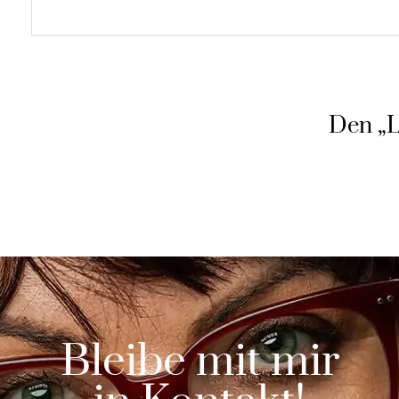
Den „L
Bleibe mit mir