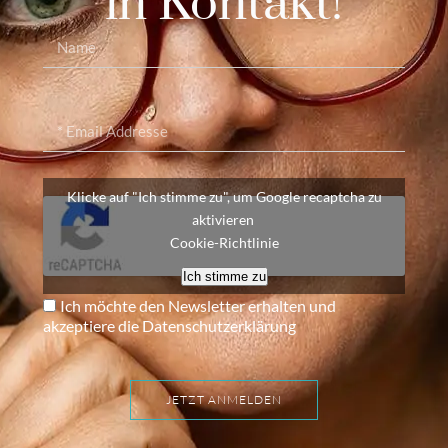
in Kontakt!
Klicke auf "Ich stimme zu", um Google recaptcha zu
aktivieren
Cookie-Richtlinie
Ich stimme zu
Ich möchte den Newsletter erhalten und
akzeptiere die Datenschutzerklärung
JETZT ANMELDEN