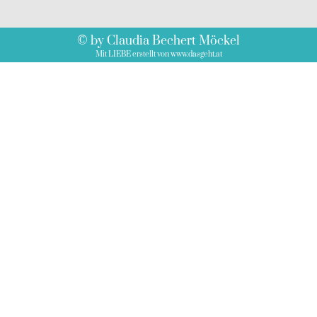
© by Claudia Bechert Möckel
Mit LIEBE erstellt von www.dasgeht.at